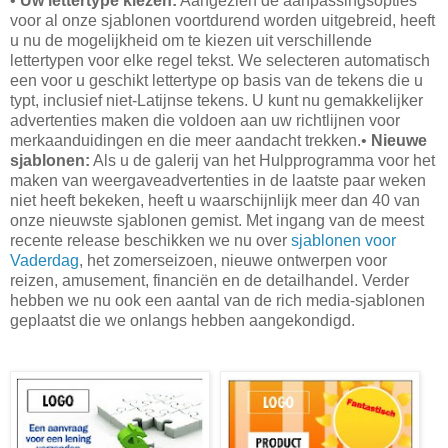
•
Uw lettertype kiezen:
Aangezien de aanpassingsopties
voor al onze sjablonen voortdurend worden uitgebreid, heeft
u nu de mogelijkheid om te kiezen uit verschillende
lettertypen voor elke regel tekst. We selecteren automatisch
een voor u geschikt lettertype op basis van de tekens die u
typt, inclusief niet-Latijnse tekens. U kunt nu gemakkelijker
advertenties maken die voldoen aan uw richtlijnen voor
merkaanduidingen en die meer aandacht trekken.•
Nieuwe
sjablonen:
Als u de galerij van het Hulpprogramma voor het
maken van weergaveadvertenties in de laatste paar weken
niet heeft bekeken, heeft u waarschijnlijk meer dan 40 van
onze nieuwste sjablonen gemist. Met ingang van de meest
recente release beschikken we nu over
sjablonen voor
Vaderdag
, het zomerseizoen, nieuwe ontwerpen voor
reizen, amusement, financiën en de detailhandel. Verder
hebben we nu ook een aantal van de rich media-sjablonen
geplaatst die we onlangs hebben aangekondigd.