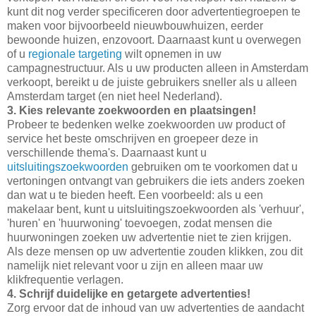
kunt dit nog verder specificeren door advertentiegroepen te
maken voor bijvoorbeeld nieuwbouwhuizen, eerder
bewoonde huizen, enzovoort. Daarnaast kunt u overwegen
of u
regionale targeting
wilt opnemen in uw
campagnestructuur. Als u uw producten alleen in Amsterdam
verkoopt, bereikt u de juiste gebruikers sneller als u alleen
Amsterdam target (en niet heel Nederland).
3. Kies relevante zoekwoorden en plaatsingen!
Probeer te bedenken welke zoekwoorden uw product of
service het beste omschrijven en groepeer deze in
verschillende thema's. Daarnaast kunt u
uitsluitingszoekwoorden
gebruiken om te voorkomen dat u
vertoningen ontvangt van gebruikers die iets anders zoeken
dan wat u te bieden heeft. Een voorbeeld: als u een
makelaar bent, kunt u uitsluitingszoekwoorden als 'verhuur',
'huren' en 'huurwoning' toevoegen, zodat mensen die
huurwoningen zoeken uw advertentie niet te zien krijgen.
Als deze mensen op uw advertentie zouden klikken, zou dit
namelijk niet relevant voor u zijn en alleen maar uw
klikfrequentie verlagen.
4. Schrijf duidelijke en getargete advertenties!
Zorg ervoor dat de inhoud van uw advertenties de aandacht