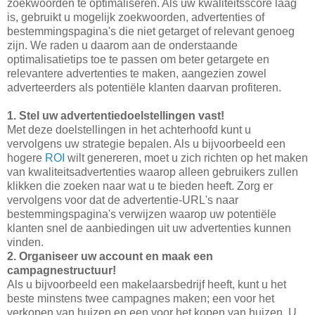
zoekwoorden te optimaliseren. Als uw kwaliteitsscore laag
is, gebruikt u mogelijk zoekwoorden, advertenties of
bestemmingspagina's die niet getarget of relevant genoeg
zijn. We raden u daarom aan de onderstaande
optimalisatietips toe te passen om beter getargete en
relevantere advertenties te maken, aangezien zowel
adverteerders als potentiële klanten daarvan profiteren.
1. Stel uw advertentiedoelstellingen vast!
Met deze doelstellingen in het achterhoofd kunt u
vervolgens uw strategie bepalen. Als u bijvoorbeeld een
hogere
ROI
wilt genereren, moet u zich richten op het maken
van kwaliteitsadvertenties waarop alleen gebruikers zullen
klikken die zoeken naar wat u te bieden heeft. Zorg er
vervolgens voor dat de advertentie-URL's naar
bestemmingspagina's verwijzen waarop uw potentiële
klanten snel de aanbiedingen uit uw advertenties kunnen
vinden.
2. Organiseer uw account en maak een
campagnestructuur!
Als u bijvoorbeeld een makelaarsbedrijf heeft, kunt u het
beste minstens twee campagnes maken; een voor het
verkopen van huizen en een voor het kopen van huizen. U