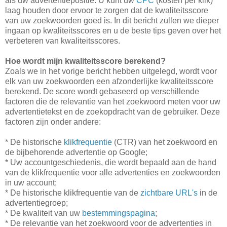
als uw advertentiepositie. U kunt uw
CPC
(kosten per klik)
laag houden door ervoor te zorgen dat de kwaliteitsscore
van uw zoekwoorden goed is. In dit bericht zullen we dieper
ingaan op kwaliteitsscores en u de beste tips geven over het
verbeteren van kwaliteitsscores.
Hoe wordt mijn kwaliteitsscore berekend?
Zoals we in het vorige bericht hebben uitgelegd, wordt voor
elk van uw zoekwoorden een afzonderlijke kwaliteitsscore
berekend. De score wordt gebaseerd op verschillende
factoren die de relevantie van het zoekwoord meten voor uw
advertentietekst en de zoekopdracht van de gebruiker. Deze
factoren zijn onder andere:
* De historische
klikfrequentie
(CTR) van het zoekwoord en
de bijbehorende advertentie op Google;
* Uw accountgeschiedenis, die wordt bepaald aan de hand
van de klikfrequentie voor alle advertenties en zoekwoorden
in uw account;
* De historische klikfrequentie van de
zichtbare URL's
in de
advertentiegroep;
* De kwaliteit van uw
bestemmingspagina
;
* De relevantie van het zoekwoord voor de advertenties in