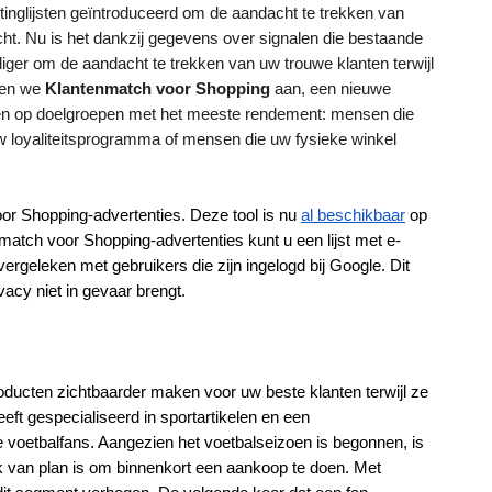
nglijsten geïntroduceerd om de aandacht te trekken van 
t. Nu is het dankzij gegevens over signalen die bestaande 
diger om de aandacht te trekken van uw trouwe klanten terwijl 
en we 
Klantenmatch voor Shopping
 aan, een nieuwe 
en op doelgroepen met het meeste rendement: mensen die 
w loyaliteitsprogramma of mensen die uw fysieke winkel 
r Shopping-advertenties. Deze tool is nu
al beschikbaar
 op 
tch voor Shopping-advertenties kunt u een lijst met e-
rgeleken met gebruikers die zijn ingelogd bij Google. Dit 
vacy niet in gevaar brengt.
ucten zichtbaarder maken voor uw beste klanten terwijl ze 
eft gespecialiseerd in sportartikelen en een 
e voetbalfans. Aangezien het voetbalseizoen is begonnen, is 
k van plan is om binnenkort een aankoop te doen. Met 