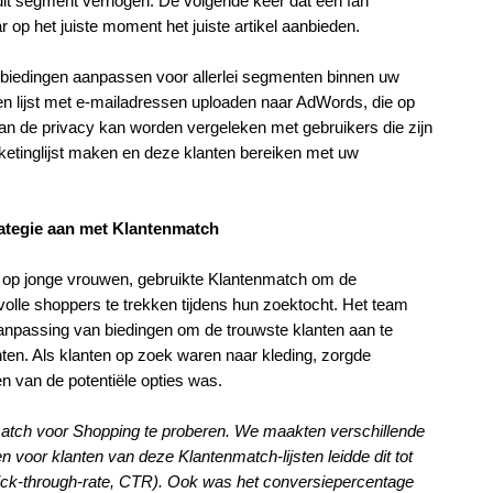
it segment verhogen. De volgende keer dat een fan 
r op het juiste moment het juiste artikel aanbieden.
 biedingen aanpassen voor allerlei segmenten binnen uw 
n lijst met e-mailadressen uploaden naar AdWords, die op 
an de privacy kan worden vergeleken met gebruikers die zijn 
ketinglijst maken en deze klanten bereiken met uw 
rategie aan met Klantenmatch
 op jonge vrouwen, gebruikte Klantenmatch om de 
evolle shoppers te trekken tijdens hun zoektocht. Het team 
anpassing van biedingen om de trouwste klanten aan te 
ten. Als klanten op zoek waren naar kleding, zorgde 
en van de potentiële opties was.
tch voor Shopping te proberen. We maakten verschillende 
 voor klanten van deze Klantenmatch-lijsten leidde dit tot 
lick-through-rate, CTR). Ook was het conversiepercentage 