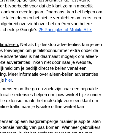
ervaring op de landingspagina en de rest van je 
er bijvoorbeeld voor dat de klant zo min mogelijk 
de aankoop over te gaan. Daarnaast kan het helpen om 
te laten doen en het niet te verplichten om eerst een 
tgebreid overzicht over het creëren van betere 
s check je Google’s 
25 Principles of Mobile Site 
timuleren.
 Net als bij desktop advertenties kun je een 
es toevoegen om je telefoonnummer extra onder de 
e advertenties is het daarnaast mogelijk om alleen-
ze advertenties linken niet door naar je website, 
heid om je bedrijf direct te bellen vanaf een 
ng. Meer informatie over alleen-bellen advertenties 
je 
hier
.
s mensen on-the-go op zoek zijn naar een bepaalde 
 locatie-extensies helpen om jouw winkel bij ze onder 
tie extensie maakt het makkelijk voor een klant om 
ine traffic naar je fysieke offline winkel kan 
nsen op een laagdrempelige manier je app te laten 
extensie handig van pas komen. Wanneer gebruikers 