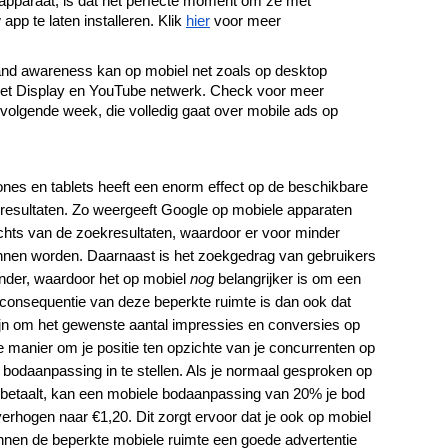
e apparaat, is dat het perfecte moment om ze met 
pp te laten installeren. Klik 
hier
 voor meer 
and awareness kan op mobiel net zoals op desktop 
het Display en YouTube netwerk. Check voor meer 
 volgende week, die volledig gaat over mobile ads op 
!
es en tablets heeft een enorm effect op de beschikbare 
resultaten. Zo weergeeft Google op mobiele apparaten 
echts van de zoekresultaten, waardoor er voor minder 
nnen worden. Daarnaast is het zoekgedrag van gebruikers 
nder, waardoor het op mobiel 
nog
 belangrijker is om een 
 consequentie van deze beperkte ruimte is dan ook dat 
zijn om het gewenste aantal impressies en conversies op 
manier om je positie ten opzichte van je concurrenten op 
 bodaanpassing in te stellen. Als je normaal gesproken op 
k betaalt, kan een mobiele bodaanpassing van 20% je bod 
erhogen naar €1,20. Dit zorgt ervoor dat je ook op mobiel 
binnen de beperkte mobiele ruimte een goede advertentie 