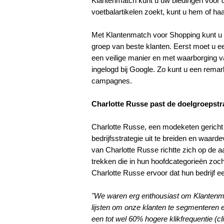
Klantenmatch kunt u uw biedingen voor d
voetbalartikelen zoekt, kunt u hem of haa
Met Klantenmatch voor Shopping
kunt u
groep van beste klanten. Eerst moet u ee
een veilige manier en met waarborging v
ingelogd bij Google. Zo kunt u een remar
campagnes.
Charlotte Russe past de doelgroepst
Charlotte Russe, een modeketen gericht
bedrijfsstrategie uit te breiden en waard
van Charlotte Russe richtte zich op de a
trekken die in hun hoofdcategorieën zoch
Charlotte Russe ervoor dat hun bedrijf e
"We waren erg enthousiast om Klantenma
lijsten om onze klanten te segmenteren en
een tot wel 60% hogere klikfrequentie (c