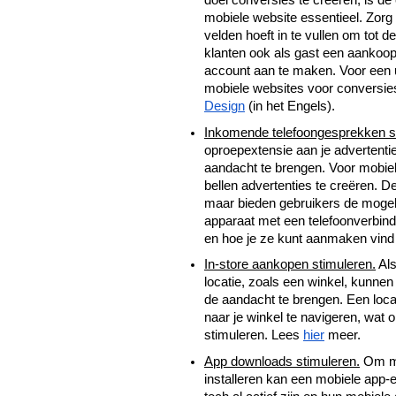
doel conversies te creëren, is de 
mobiele website essentieel. Zorg 
velden hoeft in te vullen om tot 
klanten ook als gast een aankoop 
account aan te maken. Voor een ui
mobiele websites voor conversie
Design
 (in het Engels).
Inkomende telefoongesprekken s
oproepextensie aan je advertenti
aandacht te brengen. Voor mobiel
bellen advertenties te creëren. De
maar bieden gebruikers de mogelijk
apparaat met een telefoonverbindi
en hoe je ze kunt aanmaken vind 
In-store aankopen stimuleren.
 Al
locatie, zoals een winkel, kunnen
de aandacht te brengen. Een loca
naar je winkel te navigeren, wat onl
stimuleren. Lees 
hier
 meer.
App downloads stimuleren.
 Om me
installeren kan een mobiele app-