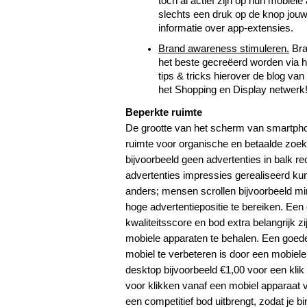
toch al actief zijn op hun mobiel
slechts een druk op de knop jouw a
informatie over app-extensies.
Brand awareness stimuleren.
 Br
het beste gecreëerd worden via 
tips & tricks hierover de blog van
het Shopping en Display netwerk
Beperkte ruimte
De grootte van het scherm van smartphon
ruimte voor organische en betaalde zoek
bijvoorbeeld geen advertenties in balk r
advertenties impressies gerealiseerd ku
anders; mensen scrollen bijvoorbeeld mi
hoge advertentiepositie te bereiken. Een
kwaliteitsscore en bod extra belangrijk 
mobiele apparaten te behalen. Een goede 
mobiel te verbeteren is door een mobiele
desktop bijvoorbeeld €1,00 voor een kli
voor klikken vanaf een mobiel apparaat v
een competitief bod uitbrengt, zodat je 