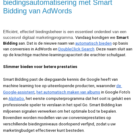
biedingsautomatisering met Smart
Bidding van AdWords
Efficiënt, effectief biedingsbeheer is een essentieel onderdeel van een 
succesvol digitaal marketingprogramma
. 
Vandaag kondigen we 
Smart 
Bidding
 aan. Dat is de nieuwe naam van 
automatisch bieden
 op basis 
van conversies in AdWords en 
DoubleClick Search
. Deze naam sluit aan 
op de krachtige machine-learningcapaciteit die erachter schuilgaat. 
Slimmer bieden voor betere prestaties
Smart Bidding past de diepgaande kennis die Google heeft van 
machine learning toe op uiteenlopende producten, waaronder 
de 
Google-assistent
, 
het automatisch maken van albums
 in Google Foto's 
en 
AlphaGo
, het eerste computerprogramma dat het ooit is gelukt een 
professionele speler te verslaan in het spel Go. Smart Bidding kan 
miljoenen signalen verwerken om het optimale bod te bepalen. 
Bovendien worden modellen van uw conversieprestaties op 
verschillende biedingsniveaus doorlopend verfijnd, zodat u uw 
marketingbudget effectiever kunt besteden.