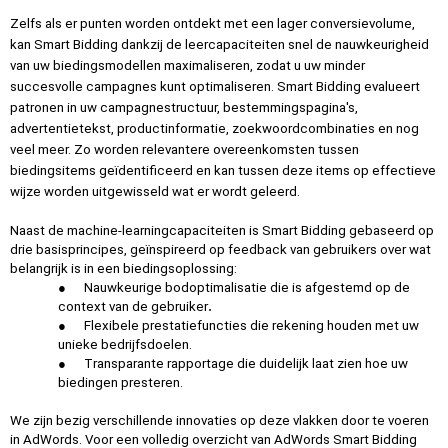
Zelfs als er punten worden ontdekt met een lager conversievolume, 
kan Smart Bidding dankzij de leercapaciteiten snel de nauwkeurigheid 
van uw biedingsmodellen maximaliseren, zodat u uw minder 
succesvolle campagnes kunt optimaliseren. Smart Bidding evalueert 
patronen in uw campagnestructuur, bestemmingspagina's, 
advertentietekst, productinformatie, zoekwoordcombinaties en nog 
veel meer. Zo worden relevantere overeenkomsten tussen 
biedingsitems geïdentificeerd en kan tussen deze items op effectieve 
wijze worden uitgewisseld wat er wordt geleerd.
Naast de machine-learningcapaciteiten is Smart Bidding gebaseerd op 
drie basisprincipes, geïnspireerd op feedback van gebruikers over wat 
belangrijk is in een biedingsoplossing:
●
Nauwkeurige bodoptimalisatie die is afgestemd op de 
.
context van de gebruiker
●
Flexibele prestatiefuncties die rekening houden met uw 
unieke bedrijfsdoelen.
●
Transparante rapportage die duidelijk laat zien hoe uw 
biedingen presteren.
We zijn bezig verschillende innovaties op deze vlakken door te voeren 
in AdWords. Voor een volledig overzicht van AdWords Smart Bidding 