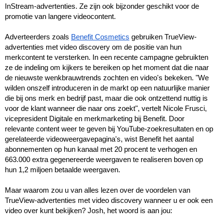
InStream-advertenties. Ze zijn ook bijzonder geschikt voor de 
promotie van langere videocontent.
Adverteerders zoals 
Benefit Cosmetics
 gebruiken TrueView-
advertenties met video discovery om de positie van hun 
merkcontent te versterken. In een recente campagne gebruikten 
ze de indeling om kijkers te bereiken op het moment dat die naar 
de nieuwste wenkbrauwtrends zochten en video's bekeken. "We 
wilden onszelf introduceren in de markt op een natuurlijke manier 
die bij ons merk en bedrijf past, maar die ook ontzettend nuttig is 
voor de klant wanneer die naar ons zoekt", vertelt Nicole Frusci, 
vicepresident Digitale en merkmarketing bij Benefit. Door 
relevante content weer te geven bij YouTube-zoekresultaten en op 
gerelateerde videoweergavepagina's, wist Benefit het aantal 
abonnementen op hun kanaal met 20 procent te verhogen en 
663.000 extra gegenereerde weergaven te realiseren boven op 
hun 1,2 miljoen betaalde weergaven.
Maar waarom zou u van alles lezen over de voordelen van 
TrueView-advertenties met video discovery wanneer u er ook een 
video over kunt bekijken? Josh, het woord is aan jou: