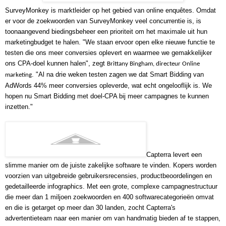
SurveyMonkey is marktleider op het gebied van online enquêtes. Omdat 
er voor de zoekwoorden van SurveyMonkey veel concurrentie is, is 
toonaangevend biedingsbeheer een prioriteit om het maximale uit hun 
marketingbudget te halen. "We staan ervoor open elke nieuwe functie te 
testen die ons meer conversies oplevert en waarmee we gemakkelijker 
ons CPA-doel kunnen halen", zegt 
Brittany Bingham, directeur Online 
. "Al na drie weken testen zagen we dat Smart Bidding van 
marketing
AdWords 44% meer conversies opleverde, wat echt ongelooflijk is. We 
hopen nu Smart Bidding met doel-CPA bij meer campagnes te kunnen 
inzetten."
Capterra levert een 
slimme manier om de juiste zakelijke software te vinden. Kopers worden 
voorzien van uitgebreide gebruikersrecensies, productbeoordelingen en 
gedetailleerde infographics. Met een grote, complexe campagnestructuur 
die meer dan 1 miljoen zoekwoorden en 400 softwarecategorieën omvat 
en die is getarget op meer dan 30 landen, zocht Capterra's 
advertentieteam naar een manier om van handmatig bieden af te stappen, 