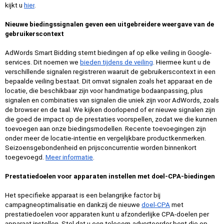
kijkt u 
hier
.
Nieuwe biedingssignalen geven een uitgebreidere weergave van de 
gebruikerscontext
AdWords Smart Bidding stemt biedingen af op elke veiling in Google-
services. Dit noemen we 
bieden tijdens de veiling
. Hiermee kunt u de 
verschillende signalen registreren waaruit de gebruikerscontext in een 
bepaalde veiling bestaat. Dit omvat signalen zoals het apparaat en de 
locatie, die beschikbaar zijn voor handmatige bodaanpassing, plus 
signalen en combinaties van signalen die uniek zijn voor AdWords, zoals 
de browser en de taal. We kijken doorlopend of er nieuwe signalen zijn 
die goed de impact op de prestaties voorspellen, zodat we die kunnen 
toevoegen aan onze biedingsmodellen. Recente toevoegingen zijn 
onder meer de locatie-intentie en vergelijkbare productkenmerken. 
Seizoensgebondenheid en prijsconcurrentie worden binnenkort 
toegevoegd. 
Meer informatie
. 
Prestatiedoelen voor apparaten instellen met doel-CPA-biedingen
Het specifieke apparaat is een belangrijke factor bij 
campagneoptimalisatie en dankzij de nieuwe 
doel-CPA
 met 
prestatiedoelen voor apparaten kunt u afzonderlijke CPA-doelen per 
apparaat instellen. Stel dat u een telecom-adverteerder bent die op 