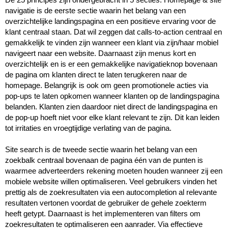
De 25 principes zijn ondergebracht in 5 secties. Homepage & site 
navigatie is de eerste sectie waarin het belang van een 
overzichtelijke landingspagina en een positieve ervaring voor de 
klant centraal staan. Dat wil zeggen dat calls-to-action centraal en 
gemakkelijk te vinden zijn wanneer een klant via zijn/haar mobiel 
navigeert naar een website. Daarnaast zijn menus kort en 
overzichtelijk en is er een gemakkelijke navigatieknop bovenaan 
de pagina om klanten direct te laten terugkeren naar de 
homepage. Belangrijk is ook om geen promotionele acties via 
pop-ups te laten opkomen wanneer klanten op de landingspagina 
belanden. Klanten zien daardoor niet direct de landingspagina en 
de pop-up hoeft niet voor elke klant relevant te zijn. Dit kan leiden 
tot irritaties en vroegtijdige verlating van de pagina.

Site search is de tweede sectie waarin het belang van een 
zoekbalk centraal bovenaan de pagina één van de punten is 
waarmee adverteerders rekening moeten houden wanneer zij een 
mobiele website willen optimaliseren. Veel gebruikers vinden het 
prettig als de zoekresultaten via een autocompletion al relevante 
resultaten vertonen voordat de gebruiker de gehele zoekterm 
heeft getypt. Daarnaast is het implementeren van filters om 
zoekresultaten te optimaliseren een aanrader. Via effectieve 