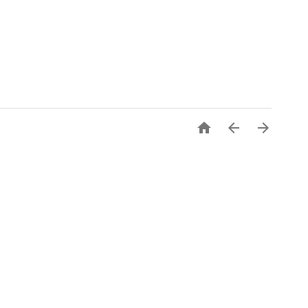


