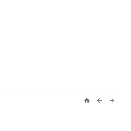


