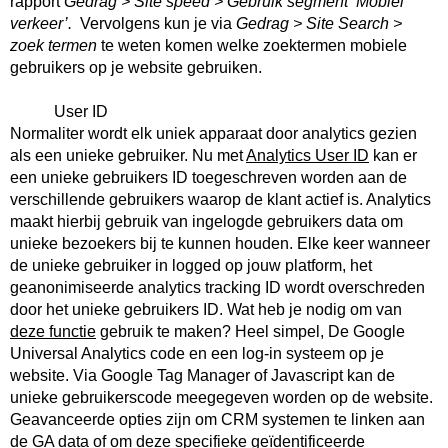
rapport 
Gedrag > Site speed > Gebruik segment ‘Mobiel 
verkeer’.  
Vervolgens kun je via 
Gedrag > Site Search > 
zoek termen
 te weten komen welke zoektermen mobiele 
gebruikers op je website gebruiken.
           User ID
Normaliter wordt elk uniek apparaat door analytics gezien 
als een unieke gebruiker. Nu met 
Analytics User ID
 kan er 
een unieke gebruikers ID toegeschreven worden aan de 
verschillende gebruikers waarop de klant actief is. Analytics 
maakt hierbij gebruik van ingelogde gebruikers data om 
unieke bezoekers bij te kunnen houden. Elke keer wanneer 
de unieke gebruiker in logged op jouw platform, het 
geanonimiseerde analytics tracking ID wordt overschreden 
door het unieke gebruikers ID. Wat heb je nodig om van 
deze functie
 gebruik te maken? Heel simpel, De Google 
Universal Analytics code en een log-in systeem op je 
website. Via Google Tag Manager of Javascript kan de 
unieke gebruikerscode meegegeven worden op de website. 
Geavanceerde opties zijn om CRM systemen te linken aan 
de GA data of om deze specifieke geïdentificeerde 