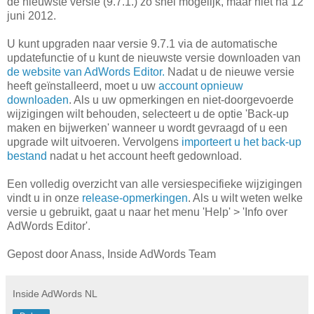
de nieuwste versie (9.7.1.) zo snel mogelijk, maar niet na 12
juni 2012.
U kunt upgraden naar versie 9.7.1 via de automatische
updatefunctie of u kunt de nieuwste versie downloaden van
de
website van
AdWords
Editor
.
Nadat u de nieuwe versie
heeft geïnstalleerd, moet u
uw
account opnieuw
downloaden
. Als u uw opmerkingen en niet-doorgevoerde
wijzigingen wilt behouden, selecteert u de optie 'Back-up
maken en bijwerken' wanneer u wordt gevraagd of u een
upgrade wilt uitvoeren. Vervolgens
importeert u
het back-up
bestand
nadat u het account heeft gedownload.
Een volledig overzicht van alle versiespecifieke wijzigingen
vindt u in onze
release
-
opmerkingen
. Als u wilt weten welke
versie u gebruikt, gaat u naar het menu 'Help' > 'Info over
AdWords Editor'.
Gepost door Anass, Inside AdWords Team
Inside AdWords NL