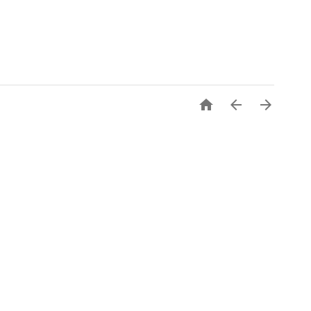


