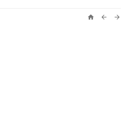


