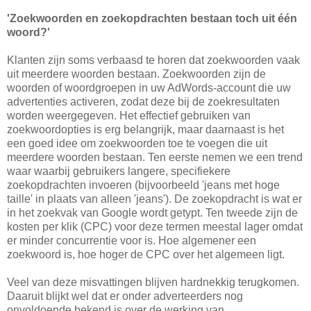
'Zoekwoorden en zoekopdrachten bestaan toch uit één
woord?'
Klanten zijn soms verbaasd te horen dat zoekwoorden vaak
uit meerdere woorden bestaan. Zoekwoorden zijn de
woorden of woordgroepen in uw AdWords-account die uw
advertenties activeren, zodat deze bij de zoekresultaten
worden weergegeven. Het effectief gebruiken van
zoekwoordopties is erg belangrijk, maar daarnaast is het
een goed idee om zoekwoorden toe te voegen die uit
meerdere woorden bestaan. Ten eerste nemen we een trend
waar waarbij gebruikers langere, specifiekere
zoekopdrachten invoeren (bijvoorbeeld 'jeans met hoge
taille' in plaats van alleen 'jeans'). De zoekopdracht is wat er
in het zoekvak van Google wordt getypt. Ten tweede zijn de
kosten per klik (CPC) voor deze termen meestal lager omdat
er minder concurrentie voor is. Hoe algemener een
zoekwoord is, hoe hoger de CPC over het algemeen ligt.
Veel van deze misvattingen blijven hardnekkig terugkomen.
Daaruit blijkt wel dat er onder adverteerders nog
onvoldoende bekend is over de werking van