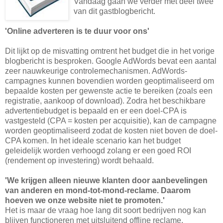
Vandaag gaan we verder met deel twee
van dit gastblogbericht.
'Online adverteren is te duur voor ons'
Dit lijkt op de misvatting omtrent het budget die in het vorige
blogbericht is besproken. Google AdWords bevat een aantal
zeer nauwkeurige controlemechanismen. AdWords-
campagnes kunnen bovendien worden geoptimaliseerd om
bepaalde kosten per gewenste actie te bereiken (zoals een
registratie, aankoop of download). Zodra het beschikbare
advertentiebudget is bepaald en er een doel-CPA is
vastgesteld (CPA = kosten per acquisitie), kan de campagne
worden geoptimaliseerd zodat de kosten niet boven de doel-
CPA komen. In het ideale scenario kan het budget
geleidelijk worden verhoogd zolang er een goed ROI
(rendement op investering) wordt behaald.
'We krijgen alleen nieuwe klanten door aanbevelingen
van anderen en mond-tot-mond-reclame. Daarom
hoeven we onze website niet te promoten.'
Het is maar de vraag hoe lang dit soort bedrijven nog kan
blijven functioneren met uitsluitend offline reclame.