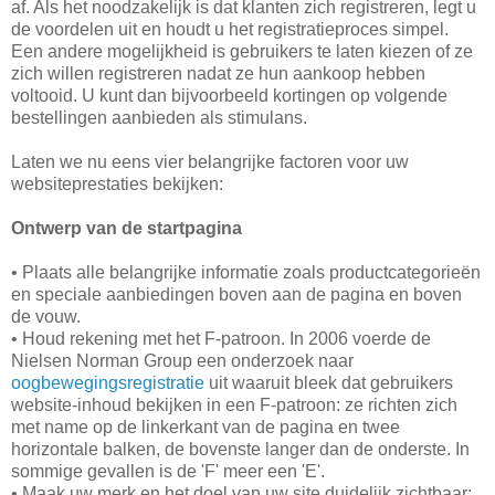
af. Als het noodzakelijk is dat klanten zich registreren, legt u
de voordelen uit en houdt u het registratieproces simpel.
Een andere mogelijkheid is gebruikers te laten kiezen of ze
zich willen registreren nadat ze hun aankoop hebben
voltooid. U kunt dan bijvoorbeeld kortingen op volgende
bestellingen aanbieden als stimulans.
Laten we nu eens vier belangrijke factoren voor uw
websiteprestaties bekijken:
Ontwerp van de startpagina
• Plaats alle belangrijke informatie zoals productcategorieën
en speciale aanbiedingen boven aan de pagina en boven
de vouw.
• Houd rekening met het F-patroon. In 2006 voerde de
Nielsen Norman Group een onderzoek naar
oogbewegingsregistratie
uit waaruit bleek dat gebruikers
website-inhoud bekijken in een F-patroon: ze richten zich
met name op de linkerkant van de pagina en twee
horizontale balken, de bovenste langer dan de onderste. In
sommige gevallen is de 'F' meer een 'E'.
• Maak uw merk en het doel van uw site duidelijk zichtbaar: