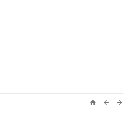


