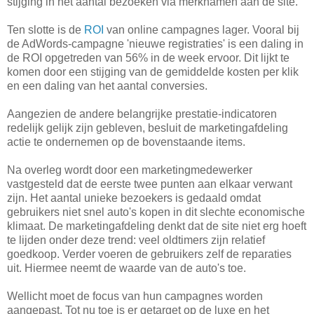
stijging in het aantal bezoeken via merknamen aan de site.
Ten slotte is de
ROI
van online campagnes lager. Vooral bij
de AdWords-campagne 'nieuwe registraties' is een daling in
de ROI opgetreden van 56% in de week ervoor. Dit lijkt te
komen door een stijging van de gemiddelde kosten per klik
en een daling van het aantal conversies.
Aangezien de andere belangrijke prestatie-indicatoren
redelijk gelijk zijn gebleven, besluit de marketingafdeling
actie te ondernemen op de bovenstaande items.
Na overleg wordt door een marketingmedewerker
vastgesteld dat de eerste twee punten aan elkaar verwant
zijn. Het aantal unieke bezoekers is gedaald omdat
gebruikers niet snel auto's kopen in dit slechte economische
klimaat. De marketingafdeling denkt dat de site niet erg hoeft
te lijden onder deze trend: veel oldtimers zijn relatief
goedkoop. Verder voeren de gebruikers zelf de reparaties
uit. Hiermee neemt de waarde van de auto's toe.
Wellicht moet de focus van hun campagnes worden
aangepast. Tot nu toe is er getarget op de luxe en het