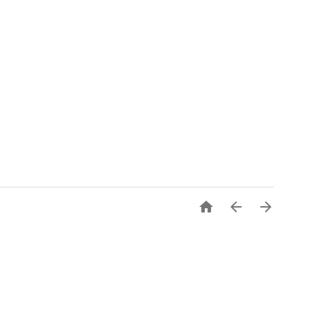


