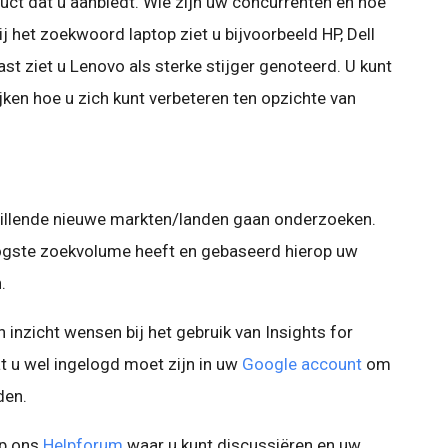
ct dat u aanbiedt. Wie zijn uw concurrenten en hoe
Bij het zoekwoord laptop ziet u bijvoorbeeld HP, Dell
t ziet u Lenovo als sterke stijger genoteerd. U kunt
jken hoe u zich kunt verbeteren ten opzichte van
illende nieuwe markten/landen gaan onderzoeken.
hoogste zoekvolume heeft en gebaseerd hierop uw
.
en inzicht wensen bij het gebruik van Insights for
t u wel ingelogd moet zijn in uw
Google account
om
den.
 op ons
Helpforum
waar u kunt discussiëren en uw