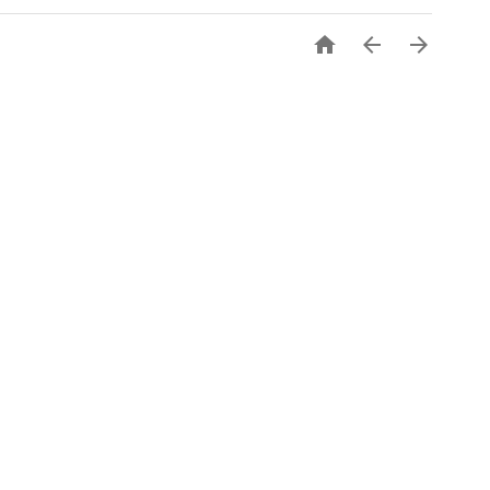


