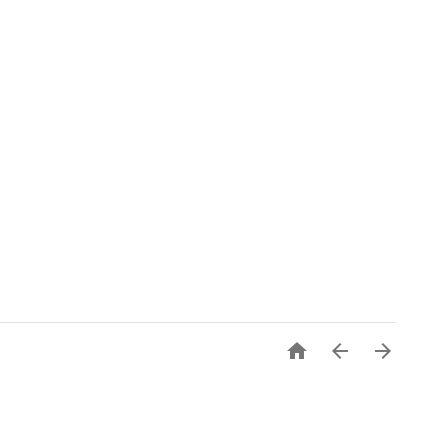


