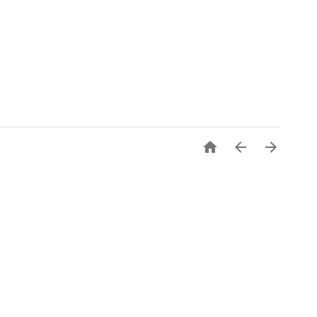


