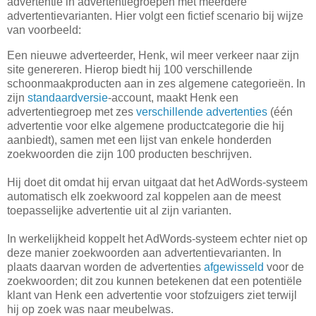
advertentie in advertentiegroepen met meerdere
advertentievarianten. Hier volgt een fictief scenario bij wijze
van voorbeeld:
Een nieuwe adverteerder, Henk, wil meer verkeer naar zijn
site genereren. Hierop biedt hij 100 verschillende
schoonmaakproducten aan in zes algemene categorieën. In
zijn
standaardversie
-account, maakt Henk een
advertentiegroep met zes
verschillende advertenties
(één
advertentie voor elke algemene productcategorie die hij
aanbiedt), samen met een lijst van enkele honderden
zoekwoorden die zijn 100 producten beschrijven.
Hij doet dit omdat hij ervan uitgaat dat het AdWords-systeem
automatisch elk zoekwoord zal koppelen aan de meest
toepasselijke advertentie uit al zijn varianten.
In werkelijkheid koppelt het AdWords-systeem echter niet op
deze manier zoekwoorden aan advertentievarianten. In
plaats daarvan worden de advertenties
afgewisseld
voor de
zoekwoorden; dit zou kunnen betekenen dat een potentiële
klant van Henk een advertentie voor stofzuigers ziet terwijl
hij op zoek was naar meubelwas.